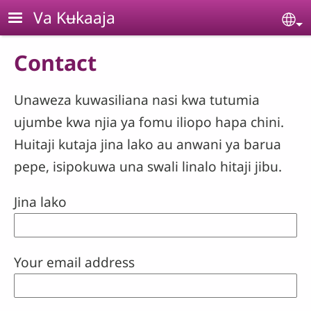
Skip to main content
Va Kʉkaaja
Se
Contact
Unaweza kuwasiliana nasi kwa tutumia
ujumbe kwa njia ya fomu iliopo hapa chini.
Huitaji kutaja jina lako au anwani ya barua
pepe, isipokuwa una swali linalo hitaji jibu.
Jina lako
Your email address